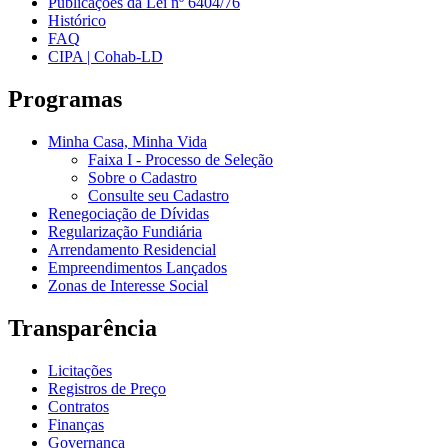
Publicações da Lei nº 6404/76
Histórico
FAQ
CIPA | Cohab-LD
Programas
Minha Casa, Minha Vida
Faixa I - Processo de Seleção
Sobre o Cadastro
Consulte seu Cadastro
Renegociação de Dívidas
Regularização Fundiária
Arrendamento Residencial
Empreendimentos Lançados
Zonas de Interesse Social
Transparência
Licitações
Registros de Preço
Contratos
Finanças
Governança