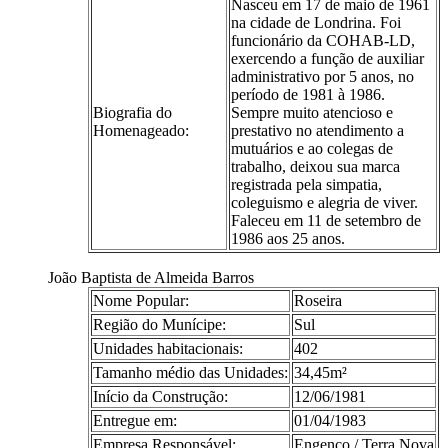
Nasceu em 17 de maio de 1961
na cidade de Londrina. Foi
funcionário da COHAB-LD,
exercendo a função de auxiliar
administrativo por 5 anos, no
período de 1981 à 1986.
Biografia do
Sempre muito atencioso e
Homenageado:
prestativo no atendimento a
mutuários e ao colegas de
trabalho, deixou sua marca
registrada pela simpatia,
coleguismo e alegria de viver.
Faleceu em 11 de setembro de
1986 aos 25 anos.
João Baptista de Almeida Barros
Nome Popular:
Roseira
Região do Munícipe:
Sul
Unidades habitacionais:
402
Tamanho médio das Unidades:
34,45m²
Início da Construção:
12/06/1981
Entregue em:
01/04/1983
Empresa Responsável:
Engenco / Terra Nova