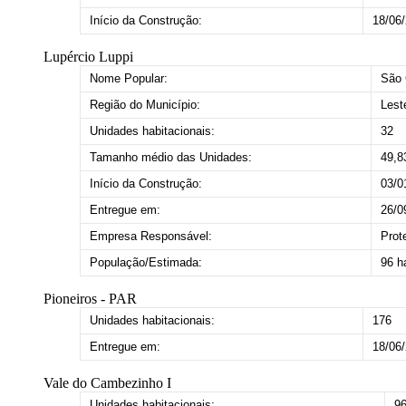
Início da Construção:
18/06
Lupércio Luppi
Nome Popular:
São 
Região do Município:
Lest
Unidades habitacionais:
32
Tamanho médio das Unidades:
49,8
Início da Construção:
03/0
Entregue em:
26/0
Empresa Responsável:
Prot
População/Estimada:
96 h
Pioneiros - PAR
Unidades habitacionais:
176
Entregue em:
18/06
Vale do Cambezinho I
Unidades habitacionais:
9