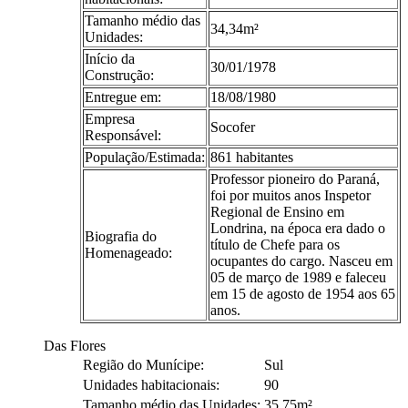
Tamanho médio das
34,34m²
Unidades:
Início da
30/01/1978
Construção:
Entregue em:
18/08/1980
Empresa
Socofer
Responsável:
População/Estimada:
861 habitantes
Professor pioneiro do Paraná,
foi por muitos anos Inspetor
Regional de Ensino em
Londrina, na época era dado o
Biografia do
título de Chefe para os
Homenageado:
ocupantes do cargo. Nasceu em
05 de março de 1989 e faleceu
em 15 de agosto de 1954 aos 65
anos.
Das Flores
Região do Munícipe:
Sul
Unidades habitacionais:
90
Tamanho médio das Unidades:
35,75m²