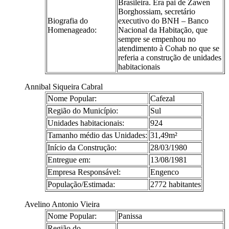
Brasileira. Era pai de Zawen
Borghossiam, secretário
Biografia do
executivo do BNH – Banco
Homenageado:
Nacional da Habitação, que
sempre se empenhou no
atendimento à Cohab no que se
referia a construção de unidades
habitacionais
Annibal Siqueira Cabral
Nome Popular:
Cafezal
Região do Município:
Sul
Unidades habitacionais:
924
Tamanho médio das Unidades:
31,49m²
Início da Construção:
28/03/1980
Entregue em:
13/08/1981
Empresa Responsável:
Engenco
População/Estimada:
2772 habitantes
Avelino Antonio Vieira
Nome Popular:
Panissa
Região do