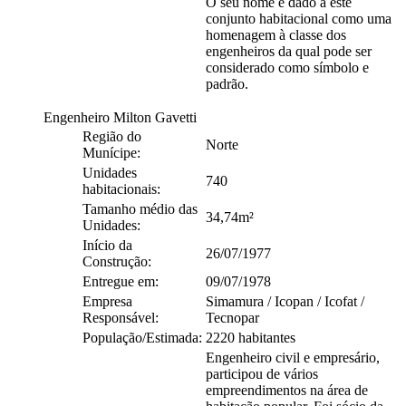
O seu nome é dado a este
conjunto habitacional como uma
homenagem à classe dos
engenheiros da qual pode ser
considerado como símbolo e
padrão.
Engenheiro Milton Gavetti
Região do
Norte
Munícipe:
Unidades
740
habitacionais:
Tamanho médio das
34,74m²
Unidades:
Início da
26/07/1977
Construção:
Entregue em:
09/07/1978
Empresa
Simamura / Icopan / Icofat /
Responsável:
Tecnopar
População/Estimada:
2220 habitantes
Engenheiro civil e empresário,
participou de vários
empreendimentos na área de