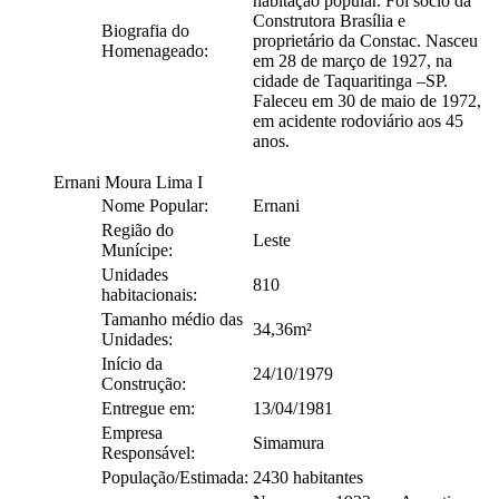
habitação popular. Foi sócio da
Construtora Brasília e
Biografia do
proprietário da Constac. Nasceu
Homenageado:
em 28 de março de 1927, na
cidade de Taquaritinga –SP.
Faleceu em 30 de maio de 1972,
em acidente rodoviário aos 45
anos.
Ernani Moura Lima I
Nome Popular:
Ernani
Região do
Leste
Munícipe:
Unidades
810
habitacionais:
Tamanho médio das
34,36m²
Unidades:
Início da
24/10/1979
Construção:
Entregue em:
13/04/1981
Empresa
Simamura
Responsável:
População/Estimada:
2430 habitantes