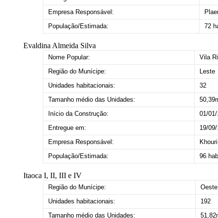
Empresa Responsável:
Plae
População/Estimada:
72 h
Evaldina Almeida Silva
Nome Popular:
Vila R
Região do Munícipe:
Leste
Unidades habitacionais:
32
Tamanho médio das Unidades:
50,39
Início da Construção:
01/01
Entregue em:
19/09
Empresa Responsável:
Khouri
População/Estimada:
96 hab
Itaoca I, II, III e IV
Região do Munícipe:
Oeste
Unidades habitacionais:
192
Tamanho médio das Unidades:
51,82