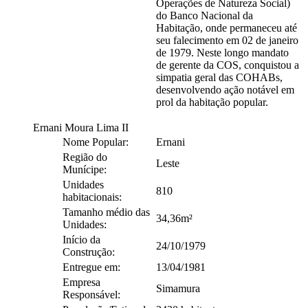
Operações de Natureza Social)
do Banco Nacional da
Habitação, onde permaneceu até
seu falecimento em 02 de janeiro
de 1979. Neste longo mandato
de gerente da COS, conquistou a
simpatia geral das COHABs,
desenvolvendo ação notável em
prol da habitação popular.
Ernani Moura Lima II
Nome Popular:
Ernani
Região do
Leste
Munícipe:
Unidades
810
habitacionais:
Tamanho médio das
34,36m²
Unidades:
Início da
24/10/1979
Construção:
Entregue em:
13/04/1981
Empresa
Simamura
Responsável: