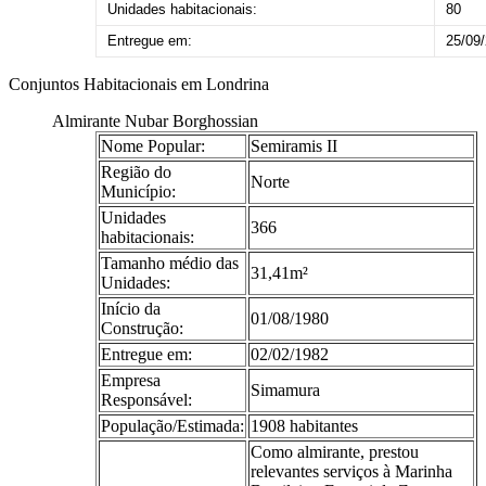
Unidades habitacionais:
80
Entregue em:
25/09
Conjuntos Habitacionais em Londrina
Almirante Nubar Borghossian
Nome Popular:
Semiramis II
Região do
Norte
Município:
Unidades
366
habitacionais:
Tamanho médio das
31,41m²
Unidades:
Início da
01/08/1980
Construção:
Entregue em:
02/02/1982
Empresa
Simamura
Responsável:
População/Estimada:
1908 habitantes
Como almirante, prestou
relevantes serviços à Marinha