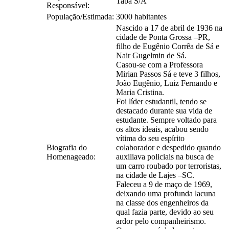
Taba S/A
Responsável:
População/Estimada:
3000 habitantes
Nascido a 17 de abril de 1936 na
cidade de Ponta Grossa –PR,
filho de Eugênio Corrêa de Sá e
Nair Gugelmin de Sá.
Casou-se com a Professora
Mirian Passos Sá e teve 3 filhos,
João Eugênio, Luiz Fernando e
Maria Cristina.
Foi líder estudantil, tendo se
destacado durante sua vida de
estudante. Sempre voltado para
os altos ideais, acabou sendo
vítima do seu espírito
Biografia do
colaborador e despedido quando
Homenageado:
auxiliava policiais na busca de
um carro roubado por terroristas,
na cidade de Lajes –SC.
Faleceu a 9 de maço de 1969,
deixando uma profunda lacuna
na classe dos engenheiros da
qual fazia parte, devido ao seu
ardor pelo companheirismo.