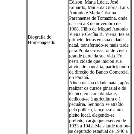
Edison, Maria Lúcia, José
Eduardo, Maria da Glória, Luiz
Antonio e Maria Cristina.
Paranaense de Tomazina, onde
nasceu a 3 de novembro de
1908. Filho de Miguel Antonio
Vieira e Cecília B. Vieira, fez as
Biografia do
primeira letras em sua cidade
Homenageado:
natal, transferindo-se mais tarde
para Ponta Grossa, onde viveu
grande parte da sua vida. Foi
nesta cidade que iniciou sua
atividade bancária, participando
da direção do Banco Comercial
do Paraná.
Ainda na sua cidade natal, após
realizar os cursos ginasial e de
técnico em contabilidade,
dedicou-se à agricultura e à
pecuária. Sentindo-se atraído
pela política, lançou-se a um
pleito local, elegendo-se
prefeito, cargo que exerceu de
1933 a 1942. Mais tarde tornou-
se deputado estadual de 1946 a