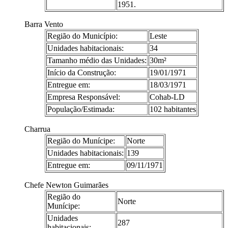
1951.
Barra Vento
Região do Município:
Leste
Unidades habitacionais:
34
Tamanho médio das Unidades:
30m²
Início da Construção:
19/01/1971
Entregue em:
18/03/1971
Empresa Responsável:
Cohab-LD
População/Estimada:
102 habitantes
Charrua
Região do Munícipe:
Norte
Unidades habitacionais:
139
Entregue em:
09/11/1971
Chefe Newton Guimarães
Região do
Norte
Munícipe:
Unidades
287
habitacionais: