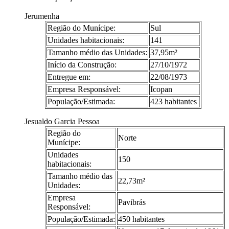
Jerumenha
Região do Munícipe:
Sul
Unidades habitacionais:
141
Tamanho médio das Unidades:
37,95m²
Início da Construção:
27/10/1972
Entregue em:
22/08/1973
Empresa Responsável:
Icopan
População/Estimada:
423 habitantes
Jesualdo Garcia Pessoa
Região do
Norte
Munícipe:
Unidades
150
habitacionais:
Tamanho médio das
22,73m²
Unidades:
Empresa
Pavibrás
Responsável:
População/Estimada:
450 habitantes