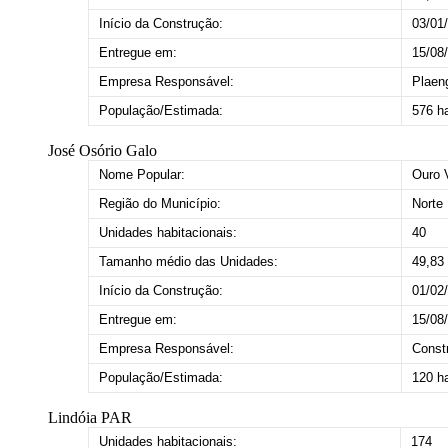
Início da Construção:
03/01
Entregue em:
15/08
Empresa Responsável:
Plaen
População/Estimada:
576 h
José Osório Galo
Nome Popular:
Ouro V
Região do Município:
Norte
Unidades habitacionais:
40
Tamanho médio das Unidades:
49,83
Início da Construção:
01/02
Entregue em:
15/08
Empresa Responsável:
Const
População/Estimada:
120 h
Lindóia PAR
Unidades habitacionais:
174