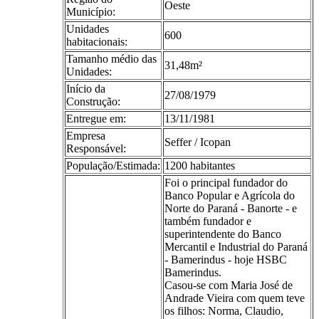
Oeste
Município:
Unidades
600
habitacionais:
Tamanho médio das
31,48m²
Unidades:
Início da
27/08/1979
Construção:
Entregue em:
13/11/1981
Empresa
Seffer / Icopan
Responsável:
População/Estimada:
1200 habitantes
Foi o principal fundador do
Banco Popular e Agrícola do
Norte do Paraná - Banorte - e
também fundador e
superintendente do Banco
Mercantil e Industrial do Paraná
- Bamerindus - hoje HSBC
Bamerindus.
Casou-se com Maria José de
Andrade Vieira com quem teve
os filhos: Norma, Claudio,