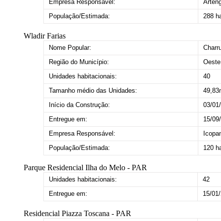
Empresa Responsável:
Arten
População/Estimada:
288 h
Wladir Farias
Nome Popular:
Charr
Região do Município:
Oeste
Unidades habitacionais:
40
Tamanho médio das Unidades:
49,83
Início da Construção:
03/01
Entregue em:
15/09
Empresa Responsável:
Icopa
População/Estimada:
120 h
Parque Residencial Ilha do Melo - PAR
Unidades habitacionais:
42
Entregue em:
15/01
Residencial Piazza Toscana - PAR