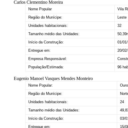
Carlos Clementino Moreira
Nome Popular
Vila R
Região do Munícipe:
Leste
Unidades habitacionais:
32
Tamanho médio das Unidades:
50,39
Início da Construção:
01/01
Entregue em:
20/02
Empresa Responsável:
Const
População/Estimada:
96 hab
Eugenio Manoel Vasques Mendes Monteiro
Nome Popular:
Ouro
Região do Munícipe:
Nort
Unidades habitacionais:
24
Tamanho médio das Unidades:
49,8
Início da Construção:
03/0
Entregue em:
15/0