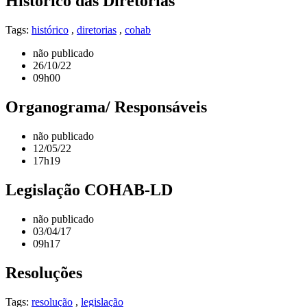
Histórico das Diretorias
Tags:
histórico
,
diretorias
,
cohab
não publicado
26/10/22
09h00
Organograma/ Responsáveis
não publicado
12/05/22
17h19
Legislação COHAB-LD
não publicado
03/04/17
09h17
Resoluções
Tags:
resolução
,
legislação