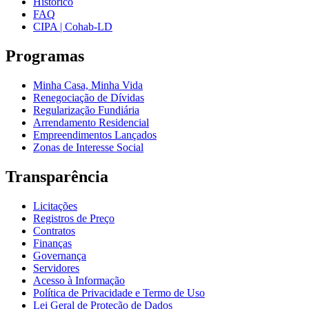
Histórico
FAQ
CIPA | Cohab-LD
Programas
Minha Casa, Minha Vida
Renegociação de Dívidas
Regularização Fundiária
Arrendamento Residencial
Empreendimentos Lançados
Zonas de Interesse Social
Transparência
Licitações
Registros de Preço
Contratos
Finanças
Governança
Servidores
Acesso à Informação
Política de Privacidade e Termo de Uso
Lei Geral de Proteção de Dados