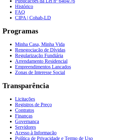
Publicações da Lei nº 6404/76
Histórico
FAQ
CIPA | Cohab-LD
Programas
Minha Casa, Minha Vida
Renegociação de Dívidas
Regularização Fundiária
Arrendamento Residencial
Empreendimentos Lançados
Zonas de Interesse Social
Transparência
Licitações
Registros de Preço
Contratos
Finanças
Governança
Servidores
Acesso à Informação
Política de Privacidade e Termo de Uso