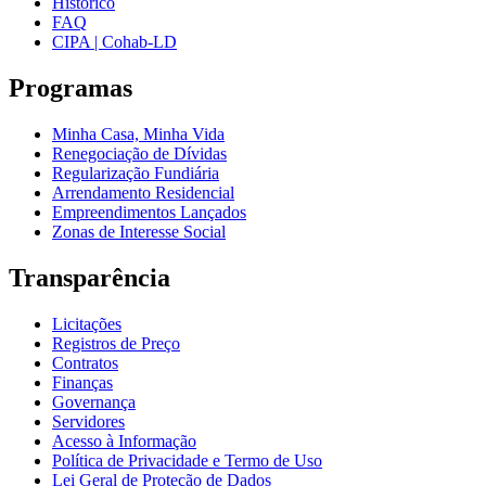
Histórico
FAQ
CIPA | Cohab-LD
Programas
Minha Casa, Minha Vida
Renegociação de Dívidas
Regularização Fundiária
Arrendamento Residencial
Empreendimentos Lançados
Zonas de Interesse Social
Transparência
Licitações
Registros de Preço
Contratos
Finanças
Governança
Servidores
Acesso à Informação
Política de Privacidade e Termo de Uso
Lei Geral de Proteção de Dados