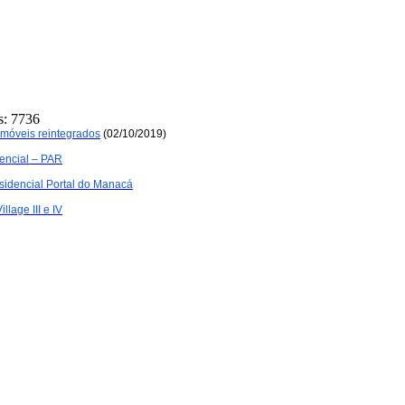
s: 7736
móveis reintegrados
 (02/10/2019)
ncial – PAR
dencial Portal do Manacá
age III e IV