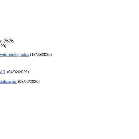
s: 7676
020) 
eis reintegrados
 (18/05/2020) 
PAR
  (04/02/2020)
ialização
(03/02/2020)