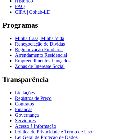
Histórico
FAQ
CIPA | Cohab-LD
Programas
Minha Casa, Minha Vida
Renegociação de Dívidas
Regularização Fundiária
Arrendamento Residencial
Empreendimentos Lançados
Zonas de Interesse Social
Transparência
Licitações
Registros de Preço
Contratos
Finanças
Governança
Servidores
Acesso à Informação
Política de Privacidade e Termo de Uso
Lei Geral de Proteção de Dados