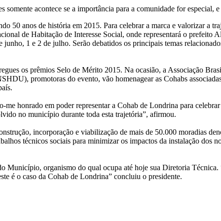
des somente acontece se a importância para a comunidade for especial, 
 anos de história em 2015. Para celebrar a marca e valorizar a trajet
ional de Habitação de Interesse Social, onde representará o prefeito
nho, 1 e 2 de julho. Serão debatidos os principais temas relacionados à
ntregues os prêmios Selo de Mérito 2015. Na ocasião, a Associação Bra
FNSHDU), promotoras do evento, vão homenagear as Cohabs associada
aís.
me honrado em poder representar a Cohab de Londrina para celebrar os
ido no município durante toda esta trajetória”, afirmou.
nstrução, incorporação e viabilização de mais de 50.000 moradias deno
rabalhos técnicos sociais para minimizar os impactos da instalação dos
Município, organismo do qual ocupa até hoje sua Diretoria Técnica. “O
este é o caso da Cohab de Londrina” concluiu o presidente.