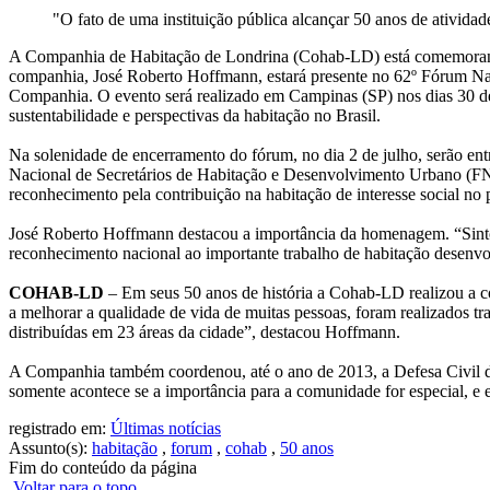
"O fato de uma instituição pública alcançar 50 anos de ativida
A Companhia de Habitação de Londrina (Cohab-LD) está comemorando 50
companhia, José Roberto Hoffmann, estará presente no 62º Fórum Nac
Companhia. O evento será realizado em Campinas (SP) nos dias 30 de ju
sustentabilidade e perspectivas da habitação no Brasil.
Na solenidade de encerramento do fórum, no dia 2 de julho, serão e
Nacional de Secretários de Habitação e Desenvolvimento Urbano (
reconhecimento pela contribuição na habitação de interesse social no p
José Roberto Hoffmann destacou a importância da homenagem. “Sinto-
reconhecimento nacional ao importante trabalho de habitação desenvolv
COHAB-LD
– Em seus 50 anos de história a Cohab-LD realizou a co
a melhorar a qualidade de vida de muitas pessoas, foram realizados t
distribuídas em 23 áreas da cidade”, destacou Hoffmann.
A Companhia também coordenou, até o ano de 2013, a Defesa Civil do 
somente acontece se a importância para a comunidade for especial, e 
registrado em:
Últimas notícias
Assunto(s):
habitação
,
forum
,
cohab
,
50 anos
Fim do conteúdo da página
Voltar para o topo