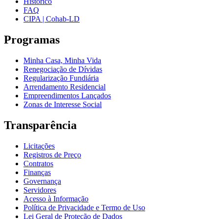
Histórico
FAQ
CIPA | Cohab-LD
Programas
Minha Casa, Minha Vida
Renegociação de Dívidas
Regularização Fundiária
Arrendamento Residencial
Empreendimentos Lançados
Zonas de Interesse Social
Transparência
Licitações
Registros de Preço
Contratos
Finanças
Governança
Servidores
Acesso à Informação
Política de Privacidade e Termo de Uso
Lei Geral de Proteção de Dados