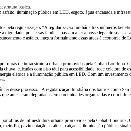
estrutura básica.
 asfalto, iluminação pública em LED, esgoto, água encanada e infraes
s pela regularização: "A regularização fundiária traz inúmeros benefíc
e a dignidade, pois essas famílias passam a ter a posse legal de suas c
saneamento e asfalto, integra formalmente essas áreas à economia de L
s por obras de infraestrutura urbana promovidas pela Cohab Londrina. 
chuva, calçadas com piso tátil para acessibilidade, rede coletora de e
energia elétrica e a iluminação pública em LED. Com um investimento 
es.
ia desse processo: "A regularização fundiária dos bairros como San Ra
as que antes eram degradadas em comunidades organizadas e com infrae
s por obras de infraestrutura urbana promovidas pela Cohab Londrina. 
to, meio-fio, pavimentação asfáltica, calçadas, iluminação pública, sinali