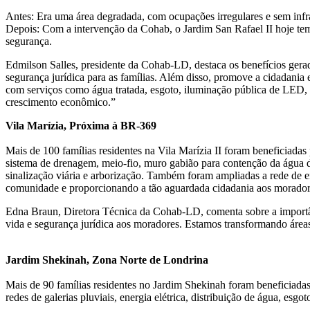
Antes: Era uma área degradada, com ocupações irregulares e sem infra
Depois: Com a intervenção da Cohab, o Jardim San Rafael II hoje tem
segurança.
Edmilson Salles, presidente da Cohab-LD, destaca os benefícios gerado
segurança jurídica para as famílias. Além disso, promove a cidadania 
com serviços como água tratada, esgoto, iluminação pública de LED, 
crescimento econômico.”
Vila Marízia, Próxima à BR-369
Mais de 100 famílias residentes na Vila Marízia II foram beneficiada
sistema de drenagem, meio-fio, muro gabião para contenção da água da 
sinalização viária e arborização. Também foram ampliadas a rede de 
comunidade e proporcionando a tão aguardada cidadania aos morador
Edna Braun, Diretora Técnica da Cohab-LD, comenta sobre a importânc
vida e segurança jurídica aos moradores. Estamos transformando áre
Jardim Shekinah, Zona Norte de Londrina
Mais de 90 famílias residentes no Jardim Shekinah foram beneficiada
redes de galerias pluviais, energia elétrica, distribuição de água, esgo