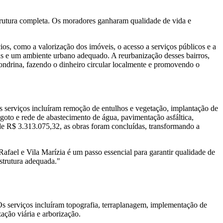
trutura completa. Os moradores ganharam qualidade de vida e
ios, como a valorização dos imóveis, o acesso a serviços públicos e a
asas e um ambiente urbano adequado. A reurbanização desses bairros,
ondrina, fazendo o dinheiro circular localmente e promovendo o
Os serviços incluíram remoção de entulhos e vegetação, implantação de
sgoto e rede de abastecimento de água, pavimentação asfáltica,
de R$ 3.313.075,32, as obras foram concluídas, transformando a
fael e Vila Marízia é um passo essencial para garantir qualidade de
strutura adequada."
Os serviços incluíram topografia, terraplanagem, implementação de
zação viária e arborização.