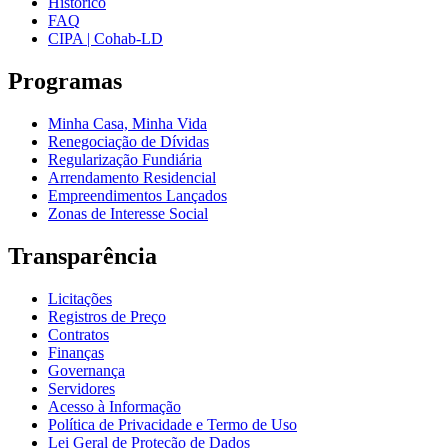
Histórico
FAQ
CIPA | Cohab-LD
Programas
Minha Casa, Minha Vida
Renegociação de Dívidas
Regularização Fundiária
Arrendamento Residencial
Empreendimentos Lançados
Zonas de Interesse Social
Transparência
Licitações
Registros de Preço
Contratos
Finanças
Governança
Servidores
Acesso à Informação
Política de Privacidade e Termo de Uso
Lei Geral de Proteção de Dados