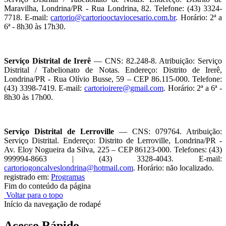
Maravilha, Londrina/PR - Rua Londrina, 82. Telefone: (43) 3324-
7718. E-mail:
cartorio@cartoriooctaviocesario.com.br
. Horário: 2ª a
6ª - 8h30 às 17h30.
Serviço Distrital de Irerê
— CNS: 82.248-8. Atribuição: Serviço
Distrital / Tabelionato de Notas. Endereço: Distrito de Irerê,
Londrina/PR - Rua Olívio Busse, 59 – CEP 86.115-000. Telefone:
(43) 3398-7419. E-mail:
cartorioirere@gmail.com
. Horário: 2ª a 6ª -
8h30 às 17h00.
Serviço Distrital de Lerroville
— CNS: 079764. Atribuição:
Serviço Distrital. Endereço: Distrito de Lerroville, Londrina/PR -
Av. Eloy Nogueira da Silva, 225 – CEP 86123-000. Telefones: (43)
999994-8663 | (43) 3328-4043. E-mail:
cartoriogoncalveslondrina@hotmail.com
. Horário: não localizado.
registrado em:
Programas
Fim do conteúdo da página
Voltar para o topo
Início da navegação de rodapé
Acesso Rápido