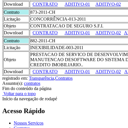
Download
CONTRATO
ADITIVO-01
ADITIVO-02
Contrato
873-2011-CH
Licitação
CONCORRÊNCIA-013-2011
Objeto
CONTRATACAO DE SEGURO S.F.I.
Download
CONTRATO
ADITIVO-01
ADITIVO-02
A
Contrato
882-2011-CH
Licitação
INEXIBILIDADE-003-2011
PRESTACAO DE SERVICO DE DESENVOLVIM
Objeto
MANUTENCAO DESOFTWARE DO SISTEMA 
CREDITO IMOBILIARIO..
Download
CONTRATO
ADITIVO-01
ADITIVO-02
A
registrado em:
Transparência
,
Contratos
Assunto(s):
contratos
Fim do conteúdo da página
Voltar para o topo
Início da navegação de rodapé
Acesso Rápido
Nossos Serviços