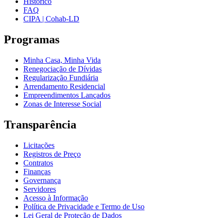
Histórico
FAQ
CIPA | Cohab-LD
Programas
Minha Casa, Minha Vida
Renegociação de Dívidas
Regularização Fundiária
Arrendamento Residencial
Empreendimentos Lançados
Zonas de Interesse Social
Transparência
Licitações
Registros de Preço
Contratos
Finanças
Governança
Servidores
Acesso à Informação
Política de Privacidade e Termo de Uso
Lei Geral de Proteção de Dados