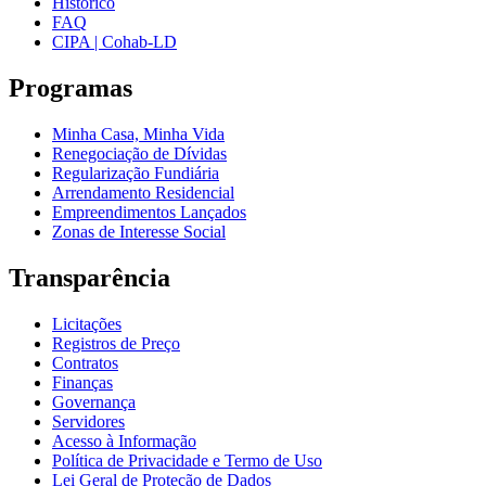
Histórico
FAQ
CIPA | Cohab-LD
Programas
Minha Casa, Minha Vida
Renegociação de Dívidas
Regularização Fundiária
Arrendamento Residencial
Empreendimentos Lançados
Zonas de Interesse Social
Transparência
Licitações
Registros de Preço
Contratos
Finanças
Governança
Servidores
Acesso à Informação
Política de Privacidade e Termo de Uso
Lei Geral de Proteção de Dados