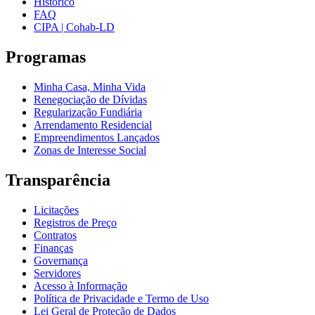
Histórico
FAQ
CIPA | Cohab-LD
Programas
Minha Casa, Minha Vida
Renegociação de Dívidas
Regularização Fundiária
Arrendamento Residencial
Empreendimentos Lançados
Zonas de Interesse Social
Transparência
Licitações
Registros de Preço
Contratos
Finanças
Governança
Servidores
Acesso à Informação
Política de Privacidade e Termo de Uso
Lei Geral de Proteção de Dados