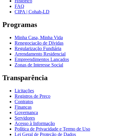
Histórico
FAQ
CIPA | Cohab-LD
Programas
Minha Casa, Minha Vida
Renegociação de Dívidas
Regularização Fundiária
Arrendamento Residencial
Empreendimentos Lançados
Zonas de Interesse Social
Transparência
Licitações
Registros de Preço
Contratos
Finanças
Governança
Servidores
Acesso à Informação
Política de Privacidade e Termo de Uso
Lei Geral de Proteção de Dados