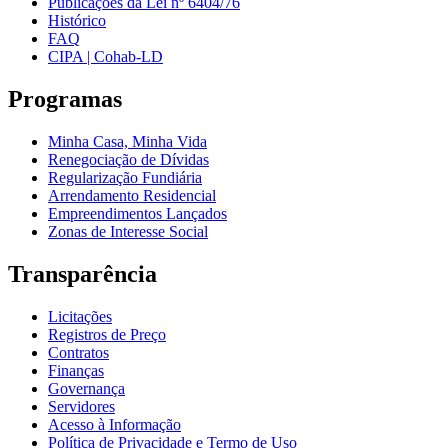
Publicações da Lei nº 6404/76
Histórico
FAQ
CIPA | Cohab-LD
Programas
Minha Casa, Minha Vida
Renegociação de Dívidas
Regularização Fundiária
Arrendamento Residencial
Empreendimentos Lançados
Zonas de Interesse Social
Transparência
Licitações
Registros de Preço
Contratos
Finanças
Governança
Servidores
Acesso à Informação
Política de Privacidade e Termo de Uso